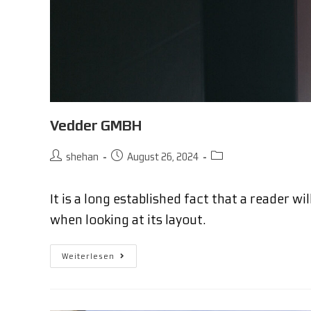
Vedder GMBH
shehan
August 26, 2024
It is a long established fact that a reader w
when looking at its layout.
Weiterlesen